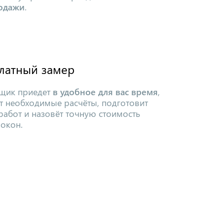
одажи
.
латный замер
щик приедет
в удобное для вас время
,
т необходимые расчёты, подготовит
работ и назовёт точную стоимость
 окон.