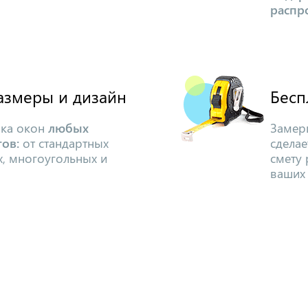
распр
азмеры и дизайн
Бесп
вка окон
любых
Замер
ов:
от стандартных
сделае
х, многоугольных и
смету 
ваших