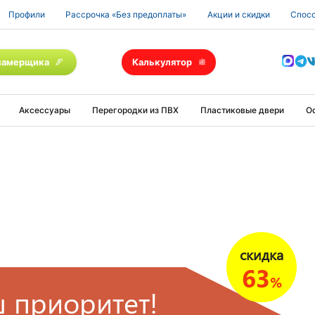
Профили
Рассрочка «Без предоплаты»
Акции и скидки
Спосо
замерщика
Калькулятор
Аксессуары
Перегородки из ПВХ
Пластиковые двери
О
скидка
63
%
 приоритет!