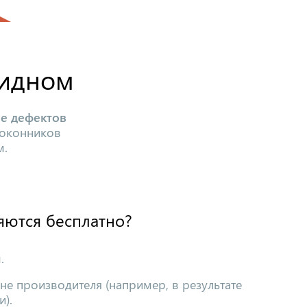
Видном
ие дефектов
доконников
м.
яются бесплатно?
.
не производителя (например, в результате
).