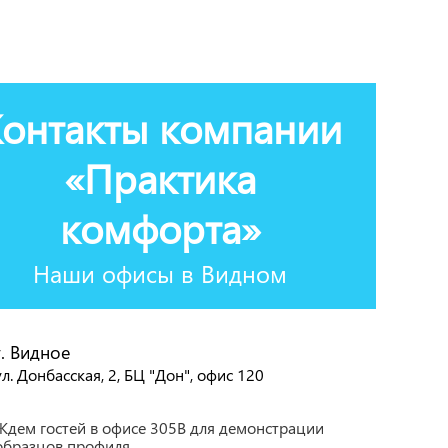
онтакты компании
«Практика
комфорта»
Наши офисы в Видном
г. Видное
ул. Донбасская, 2, БЦ "Дон", офис 120
Ждем гостей в офисе 305В для демонстрации
образцов профиля