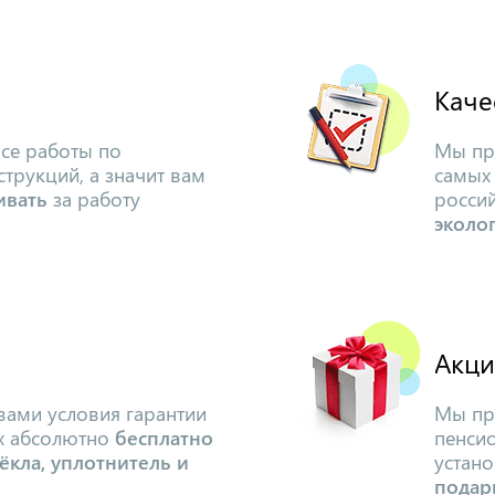
Каче
се работы по
Мы пр
трукций, а значит вам
самых
ивать
за работу
росси
эколо
Акци
вами условия гарантии
Мы пр
ях абсолютно
бесплатно
пенсио
ёкла, уплотнитель и
устано
подар