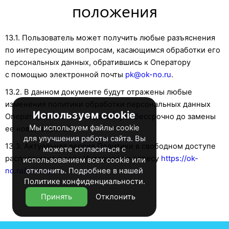
положения
13.1. Пользователь может получить любые разъяснения
по интересующим вопросам, касающимся обработки его
персональных данных, обратившись к Оператору
с помощью электронной почты
pk@ok-no.ru
.
13.2. В данном документе будут отражены любые
изменения политики обработки персональных данных
Используем cookie
Оператором. Политика действует бессрочно до замены
Мы используем файлы cookie
ее новой версией.
для улучшения работы сайта. Вы
13.3. Актуальная версия Политики в свободном доступе
можете согласиться с
расположена в сети Интернет по адресу
https://ok-
использованием всех cookie или
no.ru/privacy/
отклонить. Подробнее в нашей
.
Политике конфиденциальности
.
Принять
Отклонить