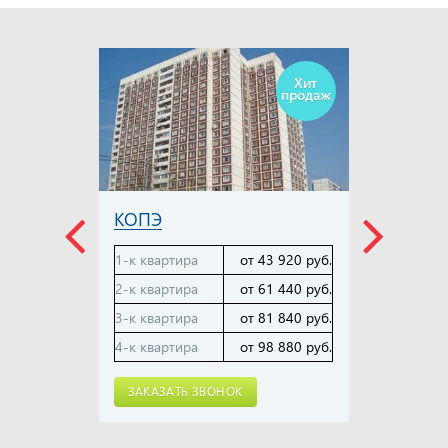
Хит
П-3
продаж
1-к кв
2-к кв
3-к кв
КОПЭ
4-к кв
1-к квартира
от 43 920 руб.
ЗАК
2-к квартира
от 61 440 руб.
3-к квартира
от 81 840 руб.
4-к квартира
от 98 880 руб.
ЗАКАЗАТЬ ЗВОНОК