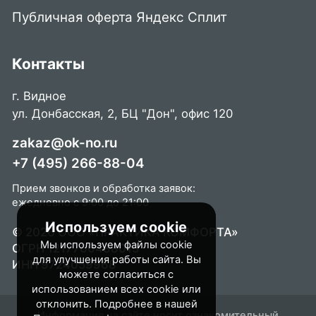
Публичная оферта Яндекс Сплит
Контакты
г. Видное
ул. Донбасская, 2, БЦ "Дон", офис 120
zakaz@ok-no.ru
+7 (495) 266-88-04
Прием звонков и обработка заявок:
ежедневно с 9:00 до 21:00
Используем cookie
© 2026 ООО «ПРАКТИКА КОМФОРТА»
Мы используем файлы cookie
ОГРН 1217700488015
для улучшения работы сайта. Вы
ИНН 9724059968
можете согласиться с
использованием всех cookie или
отклонить. Подробнее в нашей
Информация на сайте носит ознакомительный