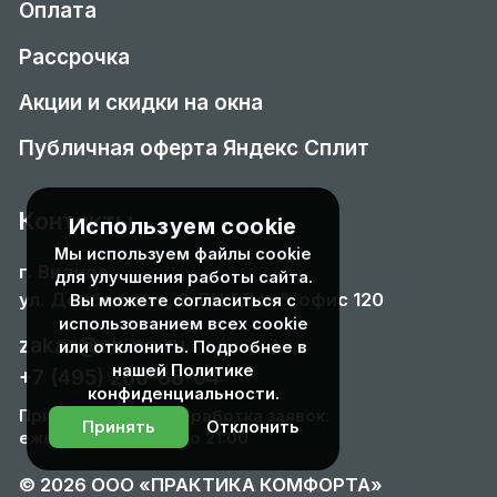
Оплата
Рассрочка
Акции и скидки на окна
Публичная оферта Яндекс Сплит
Контакты
Используем cookie
Мы используем файлы cookie
г. Видное
для улучшения работы сайта.
ул. Донбасская, 2, БЦ "Дон", офис 120
Вы можете согласиться с
использованием всех cookie
zakaz@ok-no.ru
или отклонить. Подробнее в
нашей
Политике
+7 (495) 266-88-04
конфиденциальности
.
Прием звонков и обработка заявок:
Принять
Отклонить
ежедневно с 9:00 до 21:00
© 2026 ООО «ПРАКТИКА КОМФОРТА»